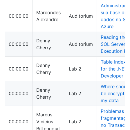
Administran
Marcondes
sua base de
00:00:00
Auditorium
Alexandre
dados no SQ
Azure
Reading the
Denny
00:00:00
Auditorium
SQL Server
Cherry
Execution Pl
Table Indexi
Denny
00:00:00
Lab 2
for the .NET
Cherry
Developer
Where should
Denny
00:00:00
Lab 2
be encryptin
Cherry
my data
Problemas d
Marcus
fragmentaçã
00:00:00
Vinícius
Lab 2
no Transacti
Bittencourt