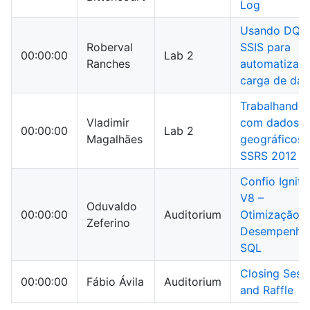
Log
Usando DQS
Roberval
SSIS para
00:00:00
Lab 2
Ranches
automatizar
carga de da
Trabalhando
Vladimir
com dados
00:00:00
Lab 2
Magalhães
geográficos 
SSRS 2012
Confio Ignite
V8 –
Oduvaldo
00:00:00
Auditorium
Otimização 
Zeferino
Desempenho
SQL
Closing Sess
00:00:00
Fábio Ávila
Auditorium
and Raffle