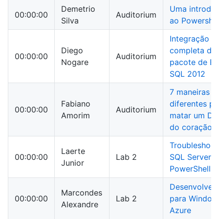
Demetrio
Uma introdu
00:00:00
Auditorium
Silva
ao Powershel
Integração
Diego
completa do
00:00:00
Auditorium
Nogare
pacote de BI
SQL 2012
7 maneiras
Fabiano
diferentes pa
00:00:00
Auditorium
Amorim
matar um DB
do coração
Troubleshoot
Laerte
00:00:00
Lab 2
SQL Server 
Junior
PowerShell
Desenvolven
Marcondes
00:00:00
Lab 2
para Window
Alexandre
Azure