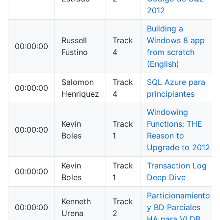
2012
Building a
Russell
Track
Windows 8 app
00:00:00
Fustino
4
from scratch
(English)
Salomon
Track
SQL Azure para
00:00:00
Henriquez
4
principiantes
Windowing
Kevin
Track
Functions: THE
00:00:00
Boles
1
Reason to
Upgrade to 2012
Kevin
Track
Transaction Log
00:00:00
Boles
1
Deep Dive
Particionamiento
Kenneth
Track
00:00:00
y BD Parciales
Urena
2
HA para VLDB