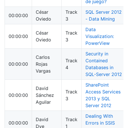
de juego?
César
Track
SQL Server 2012
00:00:00
Oviedo
3
- Data Mining
Data
César
Track
00:00:00
Visualization:
Oviedo
3
PowerView
Security in
Carlos
Track
Contained
00:00:00
Rojas
4
Databases in
Vargas
SQL-Server 2012
SharePoint
David
Track
Access Services
00:00:00
Sánchez
3
2013 y SQL
Aguilar
Server 2012
Dealing With
David
Track
00:00:00
Errors in SSIS
Dye
1