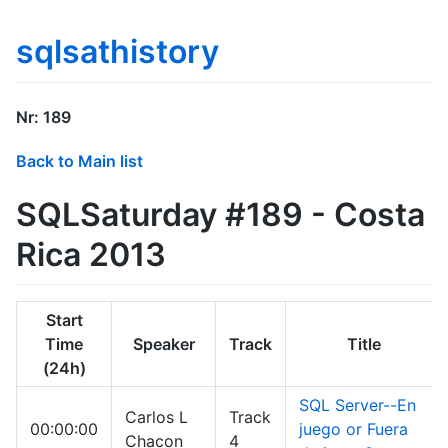
sqlsathistory
Nr: 189
Back to Main list
SQLSaturday #189 - Costa
Rica 2013
Start
Time
Speaker
Track
Title
(24h)
SQL Server--En
Carlos L
Track
00:00:00
juego or Fuera
Chacon
4