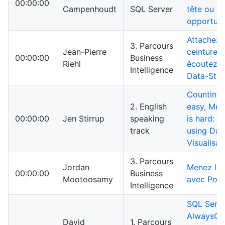
00:00:00
Campenhoudt
SQL Server
tête ou
opportuni
Attachez 
3. Parcours
Jean-Pierre
ceintures 
00:00:00
Business
Riehl
écoutez l
Intelligence
Data-Ste
Counting 
2. English
easy, Mea
00:00:00
Jen Stirrup
speaking
is hard: i
track
using Dat
Visualisat
3. Parcours
Jordan
Menez l'e
00:00:00
Business
Mootoosamy
avec Powe
Intelligence
SQL Serv
AlwaysOn 
David
1. Parcours