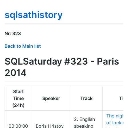
sqlsathistory
Nr: 323
Back to Main list
SQLSaturday #323 - Paris
2014
Start
Time
Speaker
Track
Titl
(24h)
The night
2. English
of locking
00:00:00
Boris Hristov
speaking