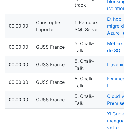
blocking 
track
isolation l
Et hop, m
Christophe
1. Parcours
00:00:00
migre dan
Laporte
SQL Server
Azure :)
5. Chalk-
Métiers a
00:00:00
GUSS France
Talk
de SQL Se
5. Chalk-
00:00:00
GUSS France
L'avenir d
Talk
5. Chalk-
Femmes d
00:00:00
GUSS France
Talk
L'IT
5. Chalk-
Cloud vs 
00:00:00
GUSS France
Talk
Premise
XLCubed, 
manquant
votre