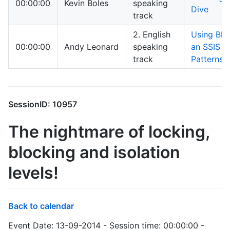
00:00:00
Kevin Boles
speaking
Dive
track
2. English
Using BIM
00:00:00
Andy Leonard
speaking
an SSIS D
track
Patterns 
SessionID: 10957
The nightmare of locking,
blocking and isolation
levels!
Back to calendar
Event Date: 13-09-2014 - Session time: 00:00:00 -