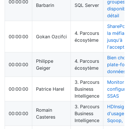
00:00:00
groupes 
Barbarin
SQL Server
disponibil
détail
SharePoin
4. Parcours
la méfian
00:00:00
Gokan Ozcifci
écosytème
jusqu'à
l'acceptat
Bien chois
Philippe
4. Parcours
00:00:00
plate-for
Geiger
écosytème
données
3. Parcours
Monitorin
00:00:00
Patrice Harel
Business
configura
Intelligence
SSAS
3. Parcours
HDInsight
Romain
00:00:00
Business
d'usages, 
Casteres
Intelligence
Sqoop, Pig