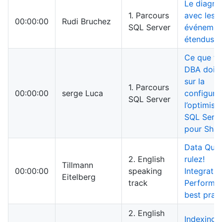
Le diagno
1. Parcours
avec les
00:00:00
Rudi Bruchez
SQL Server
événemen
étendus
Ce que to
DBA doit 
sur la
1. Parcours
00:00:00
serge Luca
configurat
SQL Server
l’optimisa
SQL Serv
pour Shar
Data Qual
2. English
rulez!
Tillmann
00:00:00
speaking
Integrati
Eitelberg
track
Performa
best prac
2. English
Indexing 