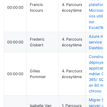
Francis
4. Parcours
plateform
00:00:00
Incours
écosytème
Microsoft 
vos utilis
sur
Excel/We
Azure mob
Frederic
4. Parcours
00:00:00
service an
Gisbert
écosytème
Dashboar
Construir
déployer 
applicati
Gilles
4. Parcours
00:00:00
métier Of
Pommier
écosytème
365/ SQL
en 60 min
chrono
Migrer S
Isabelle Van
1. Parcours
server: ca