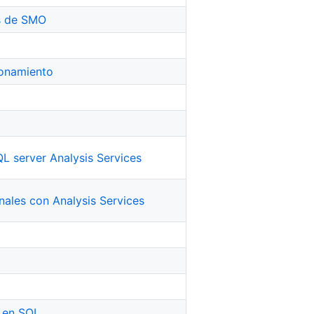
s de SMO
ionamiento
L server Analysis Services
ales con Analysis Services
l
d en SQL