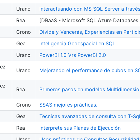
Urano
Interactuando con MS SQL Server a travé
Rea
[DBaaS - Microsoft SQL Azure Databases
Crono
Divide y Vencerás, Experiencias en Partic
Gea
Inteligencia Geoespacial en SQL
Urano
PowerBI 1.0 Vrs PowerBI 2.0
mez
Urano
Mejorando el performance de cubos en SQ
mez
Rea
Primeros pasos en modelos Multidimension
Crono
SSAS mejores prácticas.
Gea
Técnicas avanzadas de consulta con T-Sq
Rea
Interprete sus Planes de Ejecución
Urano
Usos prácticos de Consultas Recursivida